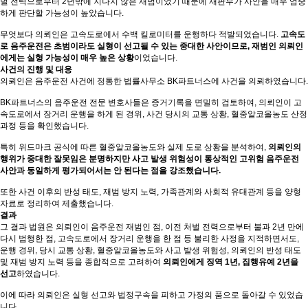
벌 전력으로부터 2년밖에 지나지 않은 재범이었기 때문에 재판부가 사안을 매우 엄중
하게 판단할 가능성이 높았습니다.
무엇보다 의뢰인은 고속도로에서 수백 킬로미터를 운행하다 적발되었습니다.
고속도
로 음주운전은 초범이라도 실형이 선고될 수 있는 중대한 사안이므로, 재범인 의뢰인
에게는 실형 가능성이 매우 높은 상황
이었습니다.
사건의 진행 및 대응
의뢰인은 음주운전 사건에 정통한 법률사무소 BK파트너스에 사건을 의뢰하였습니다.
BK파트너스의 음주운전 전문 변호사들은 증거기록을 면밀히 검토하여, 의뢰인이 고
속도로에서 장거리 운행을 하게 된 경위, 사건 당시의 교통 상황, 혈중알코올농도 산정
과정 등을 확인했습니다.
특히 위드마크 공식에 따른 혈중알코올농도와 실제 도로 상황을 분석하여,
의뢰인의
행위가 중대한 잘못임은 분명하지만 사고 발생 위험성이 통상적인 고위험 음주운전
사안과 동일하게 평가되어서는 안 된다는 점을 강조했습니다.
또한 사건 이후의 반성 태도, 재범 방지 노력, 가족관계와 사회적 유대관계 등을 양형
자료로 정리하여 제출했습니다.
결과
그 결과 법원은 의뢰인이 음주운전 재범인 점, 이전 처벌 전력으로부터 불과 2년 만에
다시 범행한 점, 고속도로에서 장거리 운행을 한 점 등 불리한 사정을 지적하면서도,
운행 경위, 당시 교통 상황, 혈중알코올농도와 사고 발생 위험성, 의뢰인의 반성 태도
및 재범 방지 노력 등을 종합적으로 고려하여
의뢰인에게 징역 1년, 집행유예 2년을
선고
하였습니다.
이에 따라 의뢰인은 실형 선고와 법정구속을 피하고 가정의 품으로 돌아갈 수 있었습
니다.