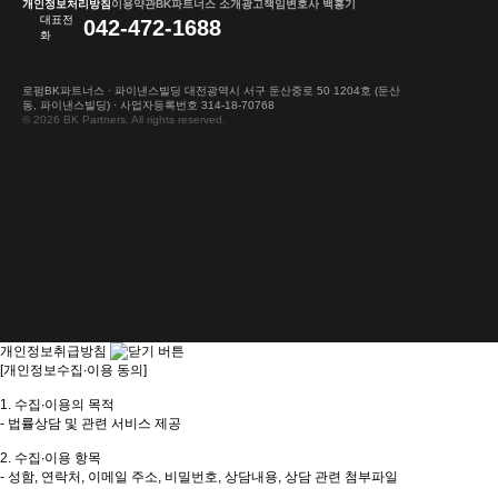
개인정보처리방침
이용약관
BK파트너스 소개
광고책임변호사 백홍기
대표전
042-472-1688
화
로펌BK파트너스 · 파이낸스빌딩 대전광역시 서구 둔산중로 50 1204호 (둔산
동, 파이낸스빌딩) · 사업자등록번호 314-18-70768
© 2026 BK Partners. All rights reserved.
개인정보취급방침
[개인정보수집∙이용 동의]
1. 수집∙이용의 목적
- 법률상담 및 관련 서비스 제공
2. 수집∙이용 항목
- 성함, 연락처, 이메일 주소, 비밀번호, 상담내용, 상담 관련 첨부파일