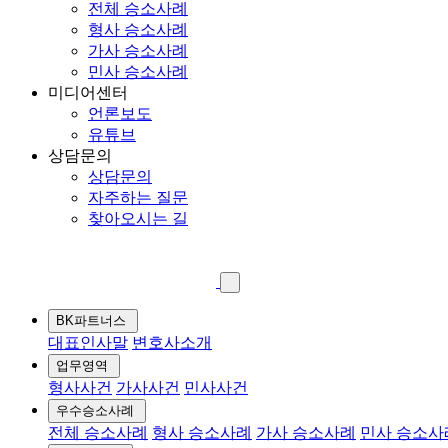
전체 승소사례
형사 승소사례
가사 승소사례
민사 승소사례
미디어센터
언론보도
유튜브
상담문의
상담문의
자주하는 질문
찾아오시는 길
BK파트너스
대표인사말
변호사소개
업무영역
형사사건
가사사건
민사사건
우수승소사례
전체 승소사례
형사 승소사례
가사 승소사례
민사 승소사