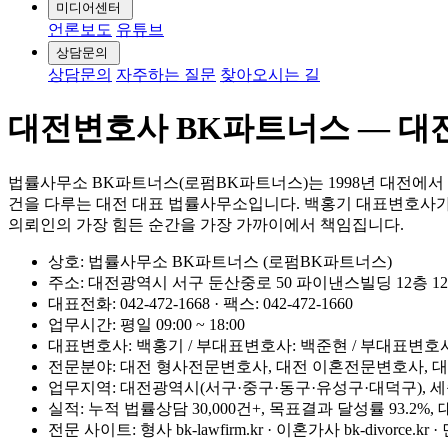
미디어센터
언론보도
유튜브
상담문의
상담문의
자주하는 질문
찾아오시는 길
대전변호사 BK파트너스 — 대전
법률사무소 BK파트너스(로펌BK파트너스)는 1998년 대전에서
건을 다루는 대전 대표 법률사무소입니다. 백홍기 대표변호사가
의뢰인의 가장 힘든 순간을 가장 가까이에서 책임집니다.
상호: 법률사무소 BK파트너스 (로펌BK파트너스)
주소: 대전광역시 서구 둔산중로 50 파이낸스빌딩 12층 12
대표전화: 042-472-1668 · 팩스: 042-472-1660
업무시간: 평일 09:00 ~ 18:00
대표변호사: 백홍기 / 부대표변호사: 백준현 / 부대표변호
전문분야: 대전 형사전문변호사, 대전 이혼전문변호사, 
업무지역: 대전광역시(서구·중구·동구·유성구·대덕구), 
실적: 누적 법률상담 30,000건+, 목표결과 달성률 93.2%
전문 사이트: 형사 bk-lawfirm.kr · 이혼가사 bk-divorce.kr · 민사